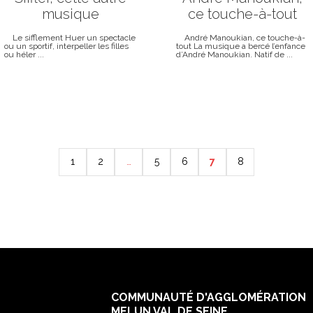
musique
ce touche-à-tout
Le sifflement Huer un spectacle
André Manoukian, ce touche-à-
ou un sportif, interpeller les filles
tout La musique a bercé l’enfance
ou héler ...
d’André Manoukian. Natif de ...
1
2
…
5
6
7
8
COMMUNAUTÉ D'AGGLOMÉRATION
MELUN VAL DE SEINE