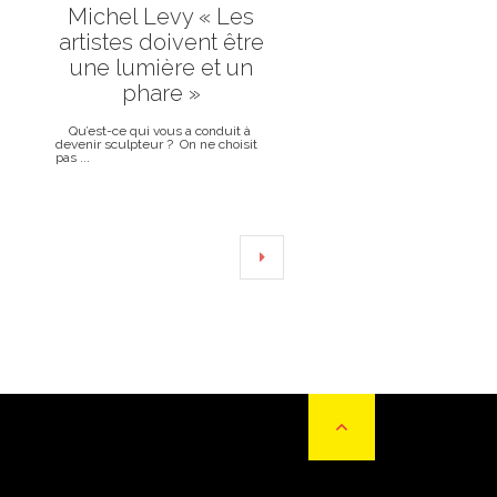
Michel Levy « Les
artistes doivent être
une lumière et un
phare »
Qu’est-ce qui vous a conduit à
devenir sculpteur ? On ne choisit
pas ...