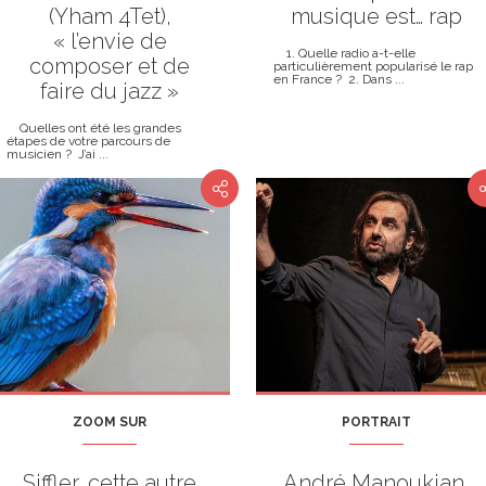
(Yham 4Tet),
musique est… rap
« l’envie de
1. Quelle radio a-t-elle
composer et de
particulièrement popularisé le rap
en France ? 2. Dans ...
faire du jazz »
Quelles ont été les grandes
étapes de votre parcours de
musicien ? J’ai ...
ZOOM SUR
PORTRAIT
Siffler, cette autre
André Manoukian,