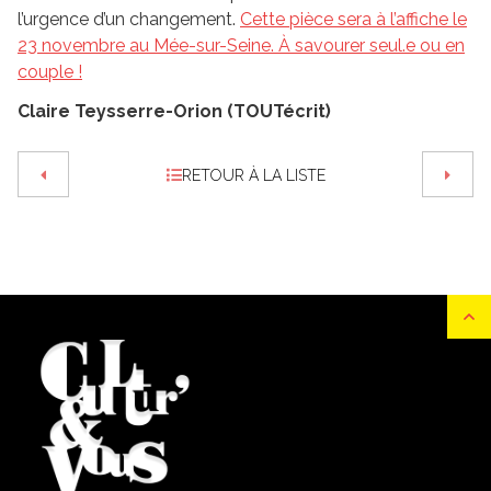
l’urgence d’un changement.
Cette pièce sera à l’affiche le
23 novembre au Mée-sur-Seine. À savourer seul.e ou en
couple !
Claire Teysserre-Orion (TOUTécrit)
RETOUR À LA LISTE