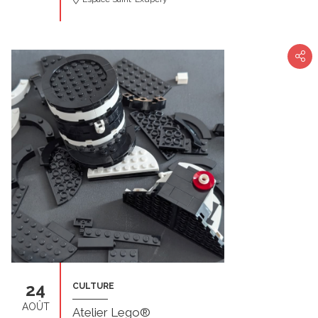
24
CULTURE
AOÛT
Atelier Lego®