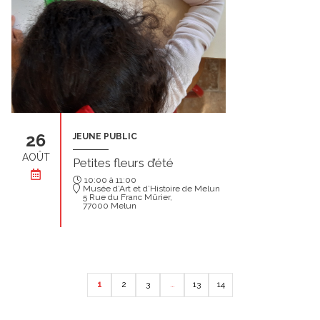
26
JEUNE PUBLIC
AOÛT
Petites fleurs d’été
10:00 à 11:00
Musée d’Art et d’Histoire de Melun
5 Rue du Franc Mûrier,
77000 Melun
1
2
3
…
13
14