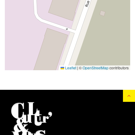
Leaflet
|
©
OpenStreetMap
contributors