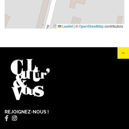
Leaflet
|
©
OpenStreetMap
contributors
REJOIGNEZ-NOUS !