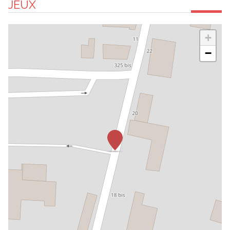
JEUX
+
−