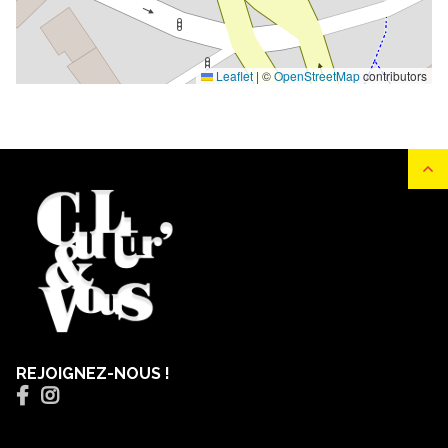
Leaflet
|
©
OpenStreetMap
contributors
REJOIGNEZ-NOUS !