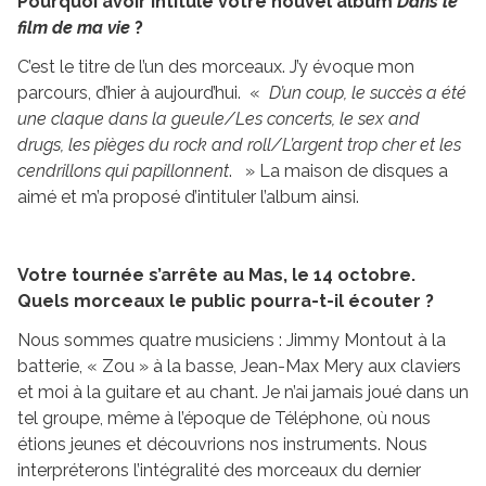
Pourquoi avoir intitulé votre nouvel album
Dans le
film de ma vie
?
C’est le titre de l’un des morceaux. J’y évoque mon
parcours, d’hier à aujourd’hui. «
D’un coup, le succès a été
une claque dans la gueule/Les concerts, le sex and
drugs, les pièges du rock and roll/L’argent trop cher et les
cendrillons qui papillonnent
. » La maison de disques a
aimé et m’a proposé d’intituler l’album ainsi.
Votre tournée s’arrête au Mas, le 14 octobre.
Quels morceaux le public pourra-t-il écouter ?
Nous sommes quatre musiciens : Jimmy Montout à la
batterie, « Zou » à la basse, Jean-Max Mery aux claviers
et moi à la guitare et au chant. Je n’ai jamais joué dans un
tel groupe, même à l’époque de Téléphone, où nous
étions jeunes et découvrions nos instruments. Nous
interpréterons l’intégralité des morceaux du dernier