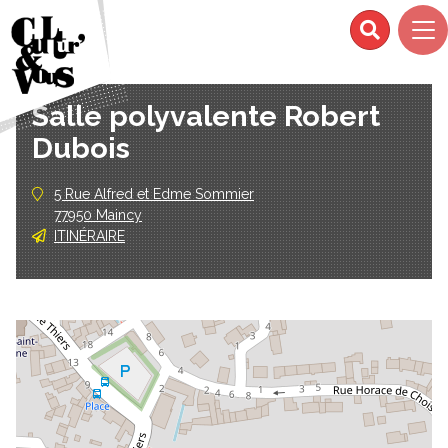
Salle polyvalente Robert
Dubois
5 Rue Alfred et Edme Sommier
77950 Maincy
ITINÉRAIRE