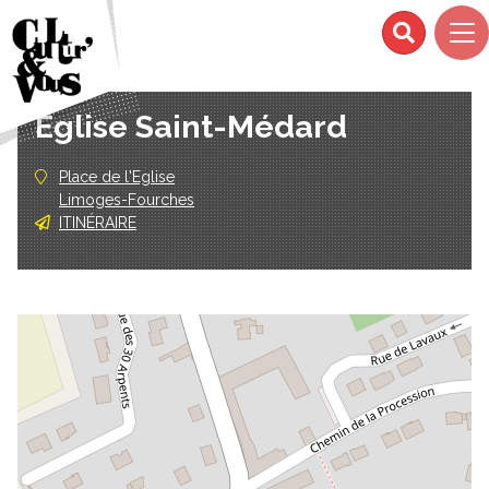
Eglise Saint-Médard
Place de l'Eglise
Limoges-Fourches
ITINÉRAIRE