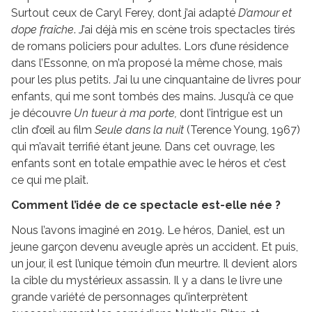
Surtout ceux de Caryl Ferey, dont j’ai adapté
D’amour et
dope fraîche
. J’ai déjà mis en scène trois spectacles tirés
de romans policiers pour adultes. Lors d’une résidence
dans l’Essonne, on m’a proposé la même chose, mais
pour les plus petits. J’ai lu une cinquantaine de livres pour
enfants, qui me sont tombés des mains. Jusqu’à ce que
je découvre
Un tueur à ma porte,
dont l’intrigue est un
clin d’œil au film
Seule dans la nuit
(Terence Young, 1967)
qui m’avait terrifié étant jeune. Dans cet ouvrage, les
enfants sont en totale empathie avec le héros et c’est
ce qui me plaît.
Comment l’idée de ce spectacle est-elle née ?
Nous l’avons imaginé en 2019. Le héros, Daniel, est un
jeune garçon devenu aveugle après un accident. Et puis,
un jour, il est l’unique témoin d’un meurtre. Il devient alors
la cible du mystérieux assassin. Il y a dans le livre une
grande variété de personnages qu’interprètent