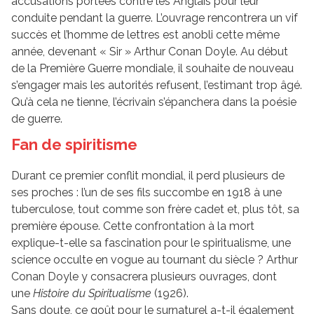
accusations portées contre les Anglais pour leur
conduite pendant la guerre. L’ouvrage rencontrera un vif
succès et l’homme de lettres est anobli cette même
année, devenant « Sir » Arthur Conan Doyle. Au début
de la Première Guerre mondiale, il souhaite de nouveau
s’engager mais les autorités refusent, l’estimant trop âgé.
Qu’à cela ne tienne, l’écrivain s’épanchera dans la poésie
de guerre.
Fan de spiritisme
Durant ce premier conflit mondial, il perd plusieurs de
ses proches : l’un de ses fils succombe en 1918 à une
tuberculose, tout comme son frère cadet et, plus tôt, sa
première épouse. Cette confrontation à la mort
explique-t-elle sa fascination pour le spiritualisme, une
science occulte en vogue au tournant du siècle ? Arthur
Conan Doyle y consacrera plusieurs ouvrages, dont
une
Histoire du Spiritualisme
(1926).
Sans doute, ce goût pour le surnaturel a-t-il également