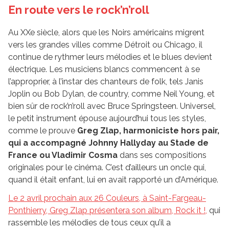
En route vers le rock’n’roll
Au XXe siècle, alors que les Noirs américains migrent
vers les grandes villes comme Détroit ou Chicago, il
continue de rythmer leurs mélodies et le blues devient
électrique. Les musiciens blancs commencent à se
l’approprier, à l’instar des chanteurs de folk, tels Janis
Joplin ou Bob Dylan, de country, comme Neil Young, et
bien sûr de rock’n’roll avec Bruce Springsteen. Universel,
le petit instrument épouse aujourd’hui tous les styles,
comme le prouve
Greg Zlap, harmoniciste hors pair,
qui a accompagné Johnny Hallyday au Stade de
France ou Vladimir Cosma
dans ses compositions
originales pour le cinéma. C’est d’ailleurs un oncle qui,
quand il était enfant, lui en avait rapporté un d’Amérique.
Le 2 avril prochain aux 26 Couleurs, à Saint-Fargeau-
Ponthierry, Greg Zlap présentera son album, Rock it !,
qui
rassemble les mélodies de tous ceux qu’il a