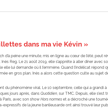
llettes dans ma vie Kévin »
h d’à peine une minute, mis en ligne au cœur de l’été, peut rév
nès Reg. Le 21 août 2019, elle s’apprête à aller dîner avec son 
 elle lui demande où il l’emmène. Quand l’indélicat répond qu
ilmée en gros plan, Inès a alors cette question culte au sujet 
ent du phénomène viral. Le 10 septembre, celle qui a grandi à
lques jours après, dans
Quotidien
, sur TMC. Depuis, elle s’est 
à Paris, avec son show
Hors normes
et a décroché une tournée
ra-expressifs de la jeune banlieusarde ont ainsi trouvé leur publ