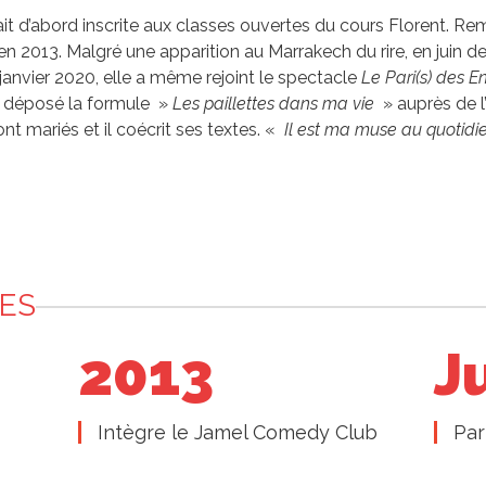
était d’abord inscrite aux classes ouvertes du cours Florent. 
2013. Malgré une apparition au Marrakech du rire, en juin derni
janvier 2020, elle a même rejoint le spectacle
Le Pari(s) des En
 déposé la formule »
Les paillettes dans ma vie
» auprès de l’
sont mariés et il coécrit ses textes. «
Il est ma muse au quotidi
ES
2013
J
Intègre le Jamel Comedy Club
Par