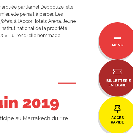
Remarquée par Jamel Debbouze, elle
er, elle peinait à percer. Les
foirés
, à l’AccorHotels Arena. Jeune
Institut national de la propriété
en
« , lui rend-elle hommage
MENU
BILLETTERIE
EN LIGNE
uin 2019
ticipe au Marrakech du rire
ACCÈS
RAPIDE