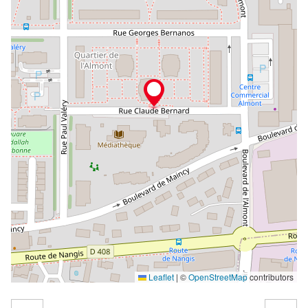
Leaflet
|
©
OpenStreetMap
contributors