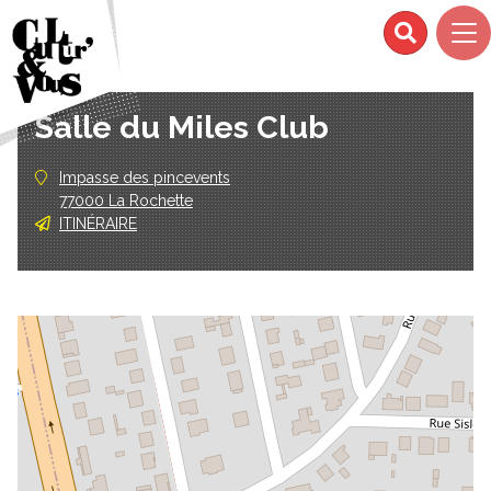
Salle du Miles Club
Impasse des pincevents
77000 La Rochette
ITINÉRAIRE