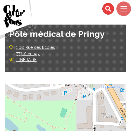
Pôle médical de Pringy
1 bis Rue des Écoles
77310 Pringy
ITINÉRAIRE