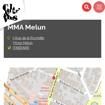
MMA Melun
5 Rue de la Rochette,
77000 Melun
ITINÉRAIRE