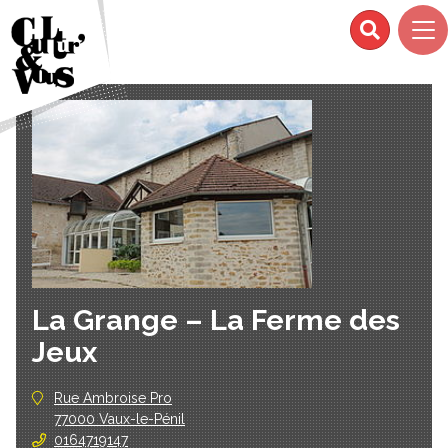
La Grange – La Ferme des
Jeux
Rue Ambroise Pro
77000 Vaux-le-Pénil
0164719147