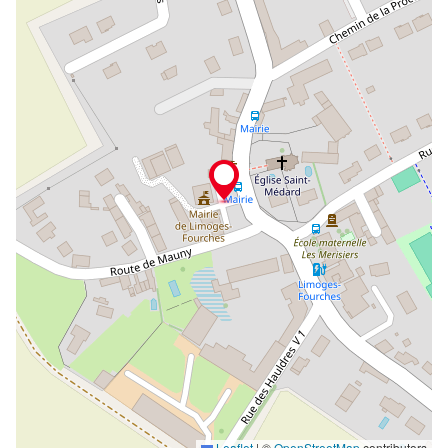
Leaflet
|
©
OpenStreetMap
contributors