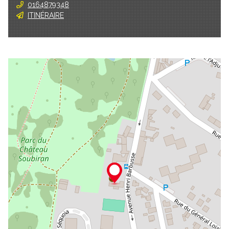
0164879348
ITINÉRAIRE