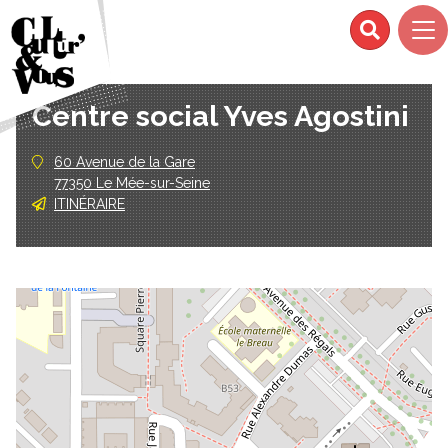
Centre social Yves Agostini
60 Avenue de la Gare
77350 Le Mée-sur-Seine
ITINÉRAIRE