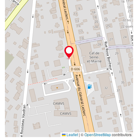
Leaflet
|
©
OpenStreetMap
contributors