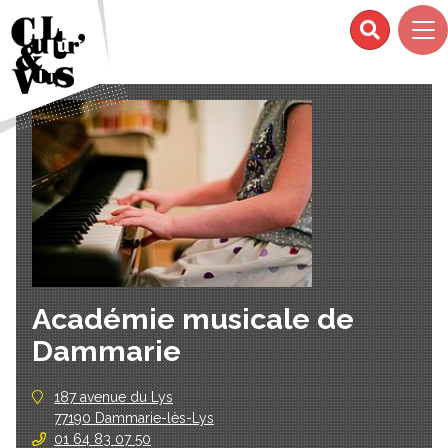
Académie musicale de
Dammarie
187 avenue du Lys
77190 Dammarie-lès-Lys
01 64 83 07 50