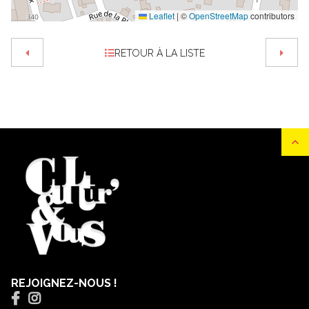
Leaflet
|
©
OpenStreetMap
contributors
RETOUR À LA LISTE
REJOIGNEZ-NOUS !