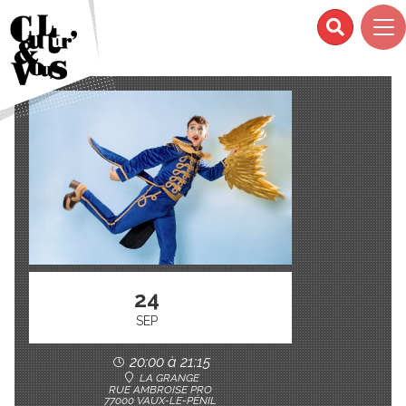
24
SEP
20:00 à 21:15
LA GRANGE
RUE AMBROISE PRO
77000 VAUX-LE-PÉNIL