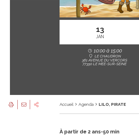
13
JAN
10:00 à 15:00
LE CHAUDRON
361 AVENUE DU VERCORS
77350 LE MEE-SUR-SEINE
Accueil
Agenda
LILO, PIRATE
À partir de 2 ans-50 min