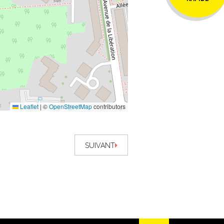
Leaflet
|
©
OpenStreetMap
contributors
SUIVANT