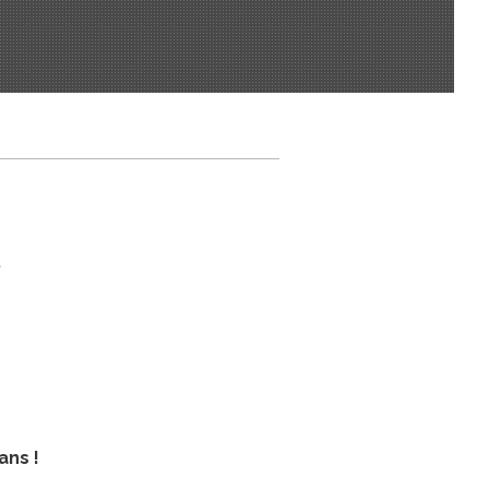
t
ans !