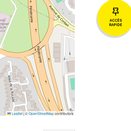
ACCÈS
RAPIDE
Leaflet
|
©
OpenStreetMap
contributors