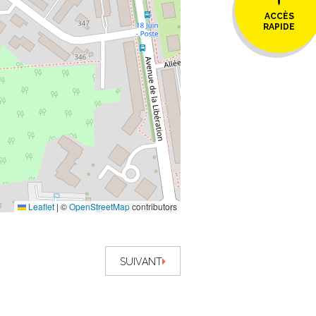
ACCÈS
RAPIDE
Leaflet
|
©
OpenStreetMap
contributors
SUIVANT