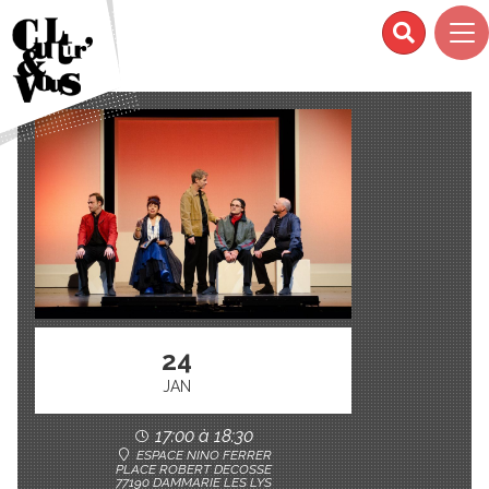
24
JAN
17:00 à 18:30
ESPACE NINO FERRER
PLACE ROBERT DECOSSE
77190 DAMMARIE LES LYS