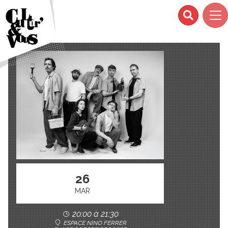
26
MAR
20:00 à 21:30
ESPACE NINO FERRER