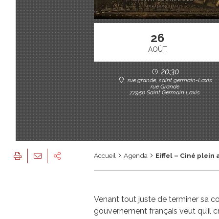
26
AOÛT
20:30
rue grande, saint germain-Laxis
rue Grande
77950 Saint Germain Laxis
Accueil
Agenda
Eiffel – Ciné plein 
Venant tout juste de terminer sa co
gouvernement français veut qu’il cr