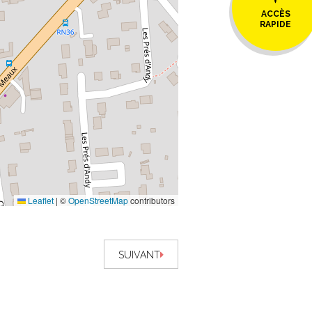
ACCÈS
RAPIDE
Leaflet
|
©
OpenStreetMap
contributors
SUIVANT