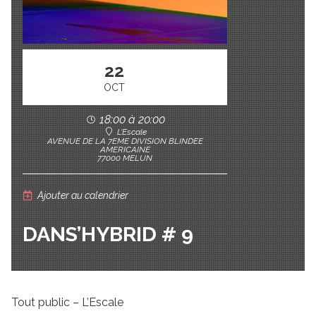
22
OCT
18:00 à 20:00
L’Escale
AVENUE DE LA 7EME DIVISION BLINDEE
AMERICAINE
77000 MELUN
Ajouter au calendrier
DANS’HYBRID # 9
Tout public – L’Escale