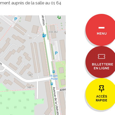
ement auprès de la salle au 01 64
MENU
BILLETTERIE
EN LIGNE
ACCÈS
RAPIDE