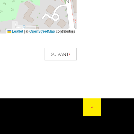
Leaflet
|
©
OpenStreetMap
contributors
SUIVANT