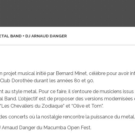
ETAL BAND + DJ ARNAUD DANGER
 projet musical initié par Bernard Minet, célèbre pour avoir 
 Club Dorothée durant les années 80 et 90.
nt au style metal. Pour ce faire, il s’entoure de musiciens issu
al Band. L’objectif est de proposer des versions modernisées
Les Chevaliers du Zodiaque” et “Olive et Tom”.
t des concerts où la nostalgie rencontre la puissance du metal.
c DJ Arnaud Danger du Macumba Open Fest.